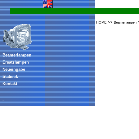
>>
>
HOME
Beamerlampen
Beamerlampen
Ersatzlampen
Neueingabe
Statistik
Kontakt
.