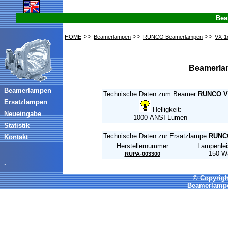
Bea
>>
>>
>>
HOME
Beamerlampen
RUNCO Beamerlampen
VX-1
Beamerla
Beamerlampen
Technische Daten zum Beamer
RUNCO V
Ersatzlampen
Helligkeit:
Neueingabe
1000 ANSI-Lumen
Statistik
Technische Daten zur Ersatzlampe
RUNC
Kontakt
Herstellernummer:
Lampenlei
150 W
RUPA-003300
.
© Copyrigh
Beamerlampe