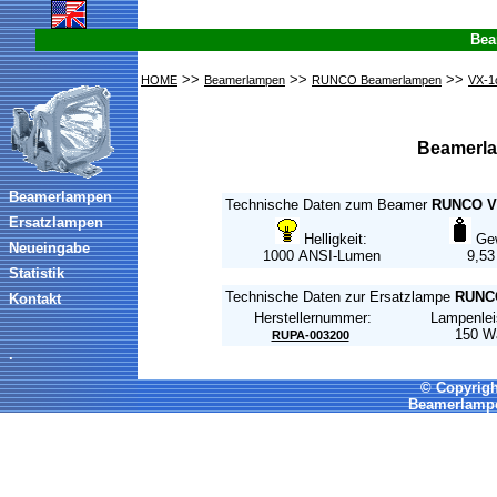
Bea
>>
>>
>>
HOME
Beamerlampen
RUNCO Beamerlampen
VX-1
Beamerl
Beamerlampen
Technische Daten zum Beamer
RUNCO V
Ersatzlampen
Helligkeit:
Gew
Neueingabe
1000 ANSI-Lumen
9,53
Statistik
Technische Daten zur Ersatzlampe
RUNC
Kontakt
Herstellernummer:
Lampenlei
150 W
RUPA-003200
.
© Copyrigh
Beamerlampe